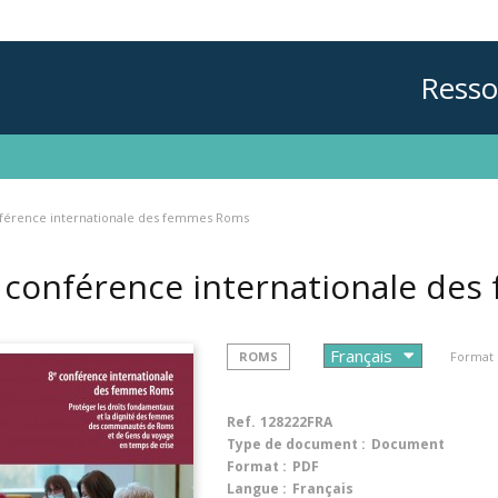
Resso
férence internationale des femmes Roms
 conférence internationale d
ROMS
Format 
Ref.
128222FRA
Type de document :
Document
Format :
PDF
Langue :
Français