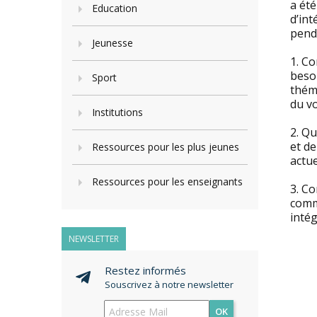
a été
Education
d’int
penda
Jeunesse
1. Co
besoi
Sport
théma
du v
Institutions
2. Q
et d
Ressources pour les plus jeunes
actue
Ressources pour les enseignants
3. Co
comm
intég
NEWSLETTER
Restez informés
Souscrivez à notre newsletter
OK