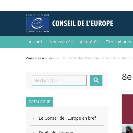
Accueil
Nouveautés
Actualités
Titres phares
Vous êtes ici :
Accueil
Droits des Minorités
Roms
8e con
8e

CATALOGUE
Le Conseil de l'Europe en bref
Droits de l'homme