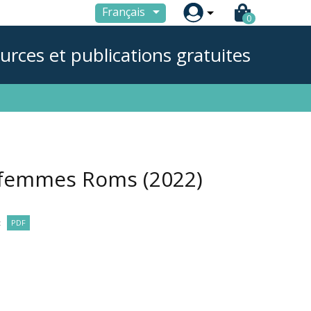

Français
0
urces et publications gratuites
es femmes Roms
(2022)
:
PDF