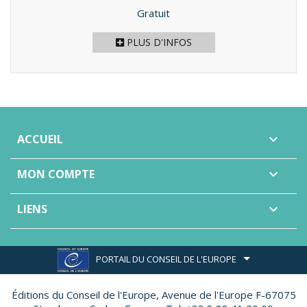
Prix
Gratuit
PLUS D'INFOS
ACCUEIL

MON COMPTE

LIENS

PORTAIL DU CONSEIL DE L'EUROPE
Éditions du Conseil de l'Europe,
Avenue de l'Europe F-67075