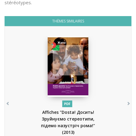
stéréotypes.
THÈMES SIMILAIRES
PDF
Affiches "Dosta! Досить!
Зруйнуємо стереотипи,
підемо назустріч рома!"
(2013)