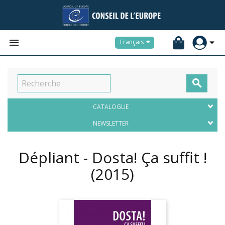


Français

CATALOGUE
NEWSLETTER
Dépliant - Dosta! Ça suffit !
(2015)