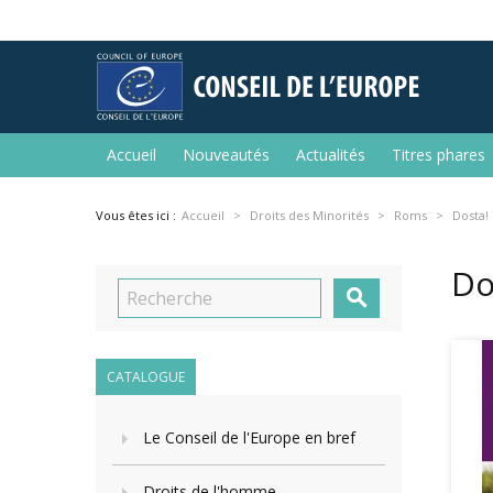
Accueil
Nouveautés
Actualités
Titres phares
Vous êtes ici :
Accueil
Droits des Minorités
Roms
Dosta!
Do

CATALOGUE
Le Conseil de l'Europe en bref
Droits de l'homme