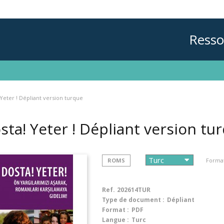
Resso
 Yeter ! Dépliant version turque
sta! Yeter ! Dépliant version t
ROMS
Format
Ref.
202614TUR
Type de document :
Dépliant
Format :
PDF
Langue :
Turc