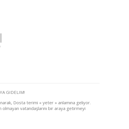
s
YA GIDELIM!
arak, Dosta terimi « yeter » anlamına geliyor.
n olmayan vatandaşlarını bir araya getirmeyi