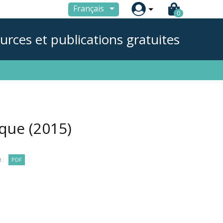

Français
0
urces et publications gratuites
urque
(2015)
 :
PDF