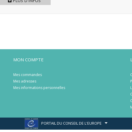
PLUS D'INFOS
MON COMPTE
Mes commandes
C
Mes adresses
P
Mes informations personnelles
L
C
C
M
PORTAIL DU CONSEIL DE L'EUROPE