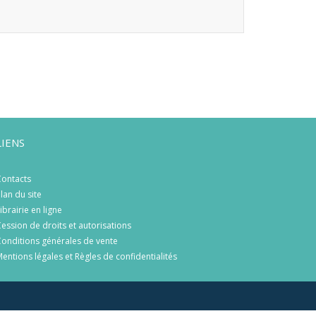
LIENS
ontacts
lan du site
ibrairie en ligne
ession de droits et autorisations
onditions générales de vente
entions légales et Règles de confidentialités