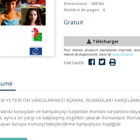
Dimensions :
308 Mo
Nombre de pages :
6
Gratuit
Télécharger
Pour recevoir plusieurs exemplaires imprimés, sou
réserve de disponibilité, merci de
nous contacter
PARTAGER :
sumé
A! YETER! ÖN YARGILARIMIZI AŞARAK, ROMANLARI KARŞILAMA
nlarda konuşulan ve kampanyayı başlatılan Romani varyantına dayan
, ayrıca ön yargı ve kalıplaşmış engelleri yıkarak Romanların Roma
ayan Avrupa Konseyi bilinçlendirme kampanyası başlığıdır.