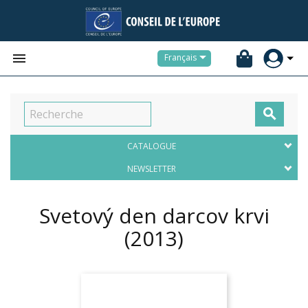


Français

CATALOGUE
NEWSLETTER
Svetový den darcov krvi
(2013)