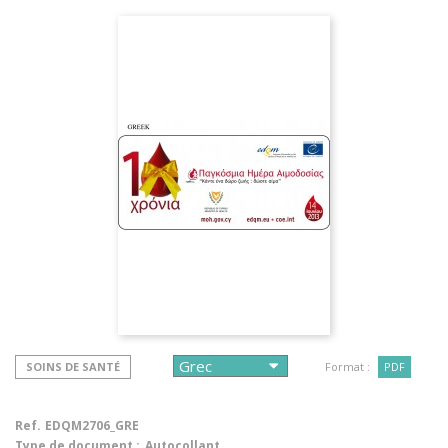
SOINS DE SANTÉ
Format :
PDF
Ref.
EDQM2706_GRE
Type de document :
Autocollant