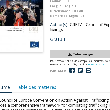
Format :
PDF
Langue :
Anglais
Dimensions :
3.03 MB
Nombre de pages :
75
Auteur(s) :
GRETA - Group of Exp
Beings
Gratuit
Télécharger
Pour recevoir plusieurs exemplaires imprimés, sou
réserve de disponibilité, merci de
nous contacter
PARTAGER :
sumé
Table des matières
Council of Europe Convention on Action Against Trafficking 
ides a comprehensive framework for combating trafficking