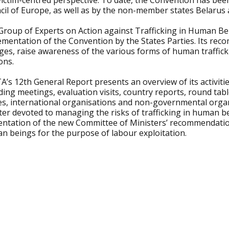
ictim-centred perspective. To date, the Convention has been
il of Europe, as well as by the non-member states Belarus a
Group of Experts on Action against Trafficking in Human Bei
mentation of the Convention by the States Parties. Its reco
es, raise awareness of the various forms of human trafficki
ons.
A’s 12th General Report presents an overview of its activit
ding meetings, evaluation visits, country reports, round tab
es, international organisations and non-governmental organi
er devoted to managing the risks of trafficking in human be
entation of the new Committee of Ministers’ recommendatio
n beings for the purpose of labour exploitation.