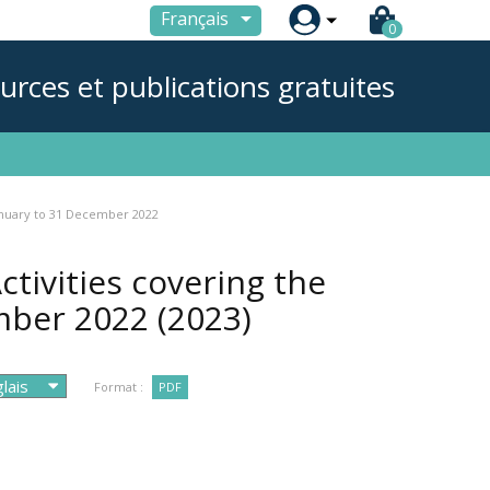

Français
0
urces et publications gratuites
January to 31 December 2022
tivities covering the
ember 2022
(2023)
Format :
PDF