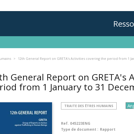
Resso
humains
12th General Report on GRETA's Activities covering the period from 1 
th General Report on GRETA's Ac
riod from 1 January to 31 Dec
TRAITE DES ÊTRES HUMAINS
Ref.
045223ENG
Type de document :
Rapport