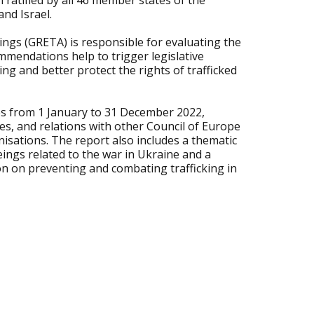
 ratified by all 46 member states of the
nd Israel.
ngs (GRETA) is responsible for evaluating the
mmendations help to trigger legislative
ng and better protect the rights of trafficked
ies from 1 January to 31 December 2022,
les, and relations with other Council of Europe
sations. The report also includes a thematic
ings related to the war in Ukraine and a
n on preventing and combating trafficking in