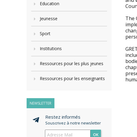
and v
Education
Counc
The 
Jeunesse
imple
chang
Sport
pers
Institutions
GRET
inclu
bodi
Ressources pour les plus jeunes
chapt
pres
Ressources pour les enseignants
huma
NEWSLETTER
Restez informés
Souscrivez à notre newsletter
OK