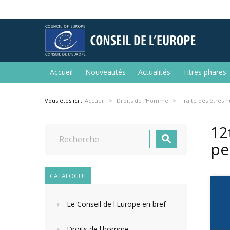
Accueil
Nouveautés
Actualités
Titres phares
Vous êtes ici :
Accueil
Droits de l'Homme
Traite des êtres 
12

pe
CATALOGUE
Le Conseil de l'Europe en bref
Droits de l'homme