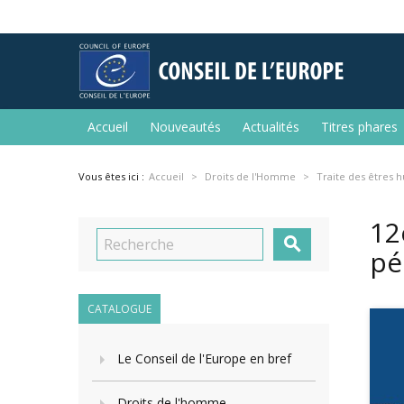
Accueil
Nouveautés
Actualités
Titres phares
Vous êtes ici :
Accueil
Droits de l'Homme
Traite des êtres 
12

pé
CATALOGUE
Le Conseil de l'Europe en bref
Droits de l'homme