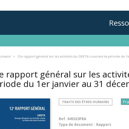
Resso
humains
12e rapport général sur les activités du GRETA couvrant la période du 
e rapport général sur les activi
riode du 1er janvier au 31 déc
TRAITE DES ÊTRES HUMAINS
Ref.
045323FRA
Type de document :
Rapport