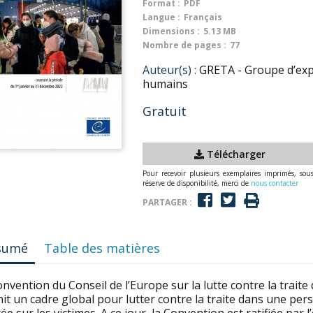
Format :
PDF
Langue :
Français
Dimensions :
5.13 MB
Nombre de pages :
77
Auteur(s) :
GRETA - Groupe d’exper
humains
Gratuit
Télécharger
Pour recevoir plusieurs exemplaires imprimés, sou
réserve de disponibilité, merci de
nous contacter
PARTAGER :
sumé
Table des matières
nvention du Conseil de l’Europe sur la lutte contre la trait
it un cadre global pour lutter contre la traite dans une per