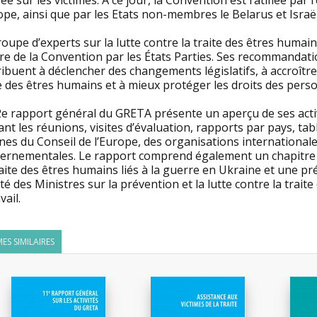
ée sur les victimes. A ce jour, la Convention est ratifiée pa
ope, ainsi que par les Etats non-membres le Belarus et Israël
oupe d’experts sur la lutte contre la traite des êtres humai
re de la Convention par les États Parties. Ses recommandat
ibuent à déclencher des changements législatifs, à accroître
e des êtres humains et à mieux protéger les droits des person
2e rapport général du GRETA présente un aperçu de ses activ
ant les réunions, visites d’évaluation, rapports par pays, tab
nes du Conseil de l’Europe, des organisations international
ernementales. Le rapport comprend également un chapitre t
raite des êtres humains liés à la guerre en Ukraine et une 
é des Ministres sur la prévention et la lutte contre la trait
vail.
ES SIMILAIRES