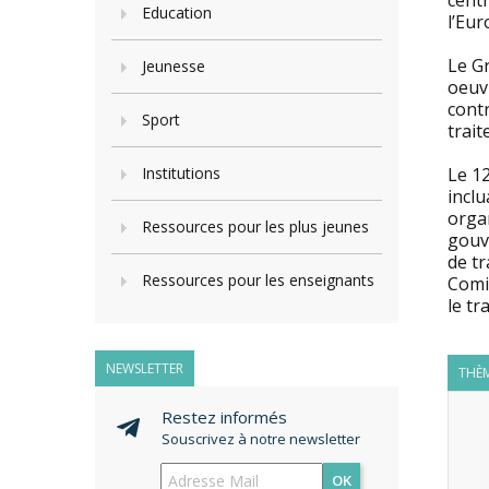
centr
Education
l’Eur
Le Gr
Jeunesse
oeuv
contr
Sport
trait
Institutions
Le 1
inclu
orga
Ressources pour les plus jeunes
gouv
de t
Ressources pour les enseignants
Comit
le tra
NEWSLETTER
THÈM
Restez informés
Souscrivez à notre newsletter
OK