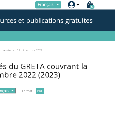

Français
0
urces et publications gratuites
1er janvier au 31 décembre 2022
tés du GRETA couvrant la
embre 2022
(2023)
Format :
PDF