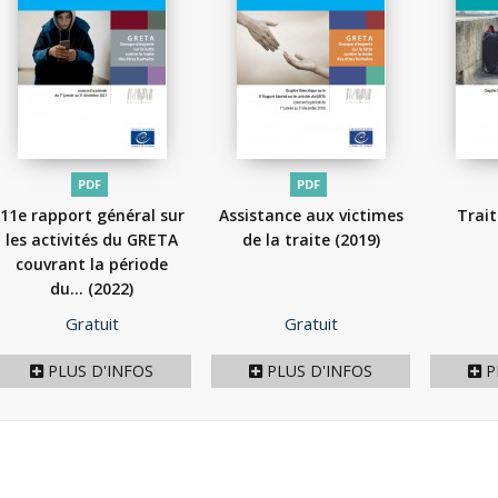
PDF
PDF
11e rapport général sur
Assistance aux victimes
Trait
les activités du GRETA
de la traite
(2019)
couvrant la période
du...
(2022)
Prix
Prix
Gratuit
Gratuit
PLUS D'INFOS
PLUS D'INFOS
P