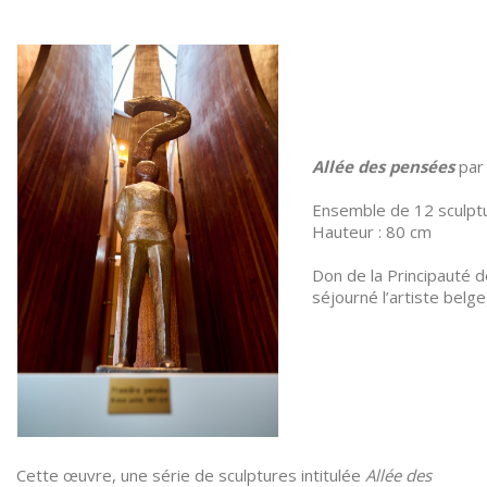
Allée des pensées
par
Ensemble de 12 sculpt
Hauteur : 80 cm
Don de la Principauté 
séjourné l’artiste belg
Cette œuvre, une série de sculptures intitulée
Allée des