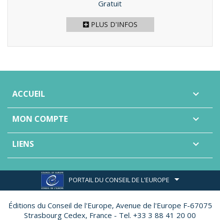
Prix
Gratuit
PLUS D'INFOS
ACCUEIL

MON COMPTE

LIENS

PORTAIL DU CONSEIL DE L'EUROPE
Éditions du Conseil de l'Europe,
Avenue de l'Europe F-67075
Strasbourg Cedex, France - Tel. +33 3 88 41 20 00