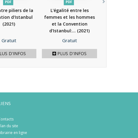
PDF
PDF
tre piliers de la
L'égalité entre les
tion d'Istanbul
femmes et les hommes
(2021)
et la Convention
d'Istanbul:...
(2021)
Prix
Prix
Gratuit
Gratuit
LUS D'INFOS
PLUS D'INFOS
LIENS
ontacts
lan du site
ibrairie en ligne