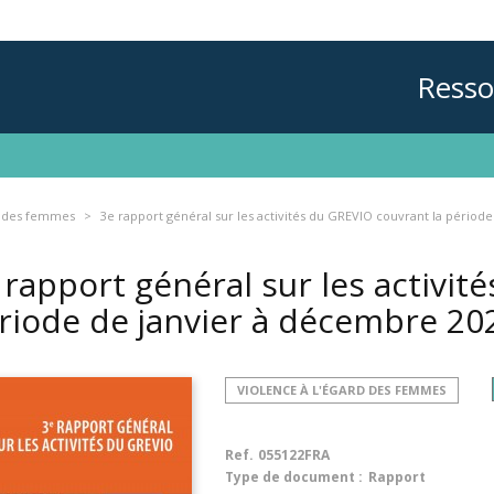
Resso
d des femmes
3e rapport général sur les activités du GREVIO couvrant la périod
 rapport général sur les activit
riode de janvier à décembre 2
VIOLENCE À L'ÉGARD DES FEMMES
Ref.
055122FRA
Type de document :
Rapport