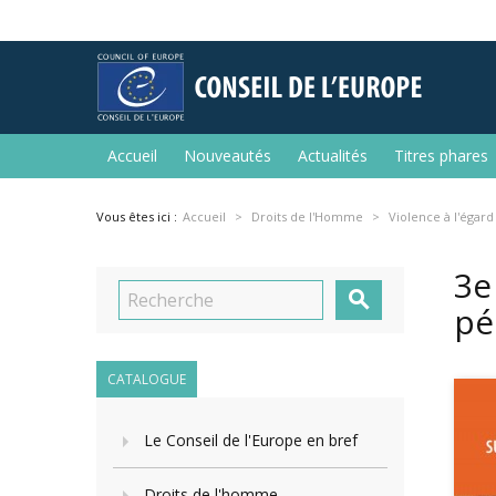
Accueil
Nouveautés
Actualités
Titres phares
Vous êtes ici :
Accueil
Droits de l'Homme
Violence à l'égar
3e

pé
CATALOGUE
Le Conseil de l'Europe en bref
Droits de l'homme