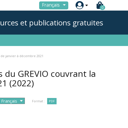

Français
0
urces et publications gratuites
e de janvier à décembre 2021
és du GREVIO couvrant la
021
(2022)
Format :
PDF