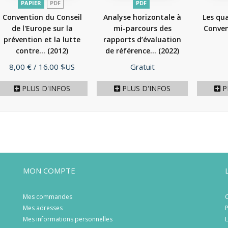
PAPIER
PDF
PDF
Convention du Conseil
Analyse horizontale à
Les qua
de l'Europe sur la
mi-parcours des
Conven
prévention et la lutte
rapports d’évaluation
contre...
(2012)
de référence...
(2022)
Prix
Prix
8,00 €
/ 16.00 $US
Gratuit
PLUS D'INFOS
PLUS D'INFOS
P
MON COMPTE
Mes commandes
C
Mes adresses
P
Mes informations personnelles
L