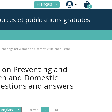

Français
0
urces et publications gratuites
olence against Women and Domestic Violence (Istanbul
 on Preventing and
en and Domestic
Questions and answers
Format :
PDF
PDF