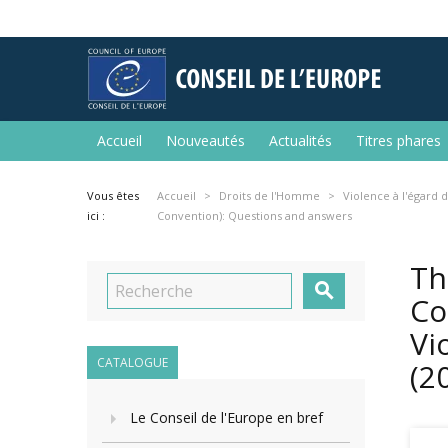
Accueil
Nouveautés
Actualités
Titres phares
Vous êtes
Accueil
Droits de l'Homme
Violence à l'égard
ici :
Convention): Questions and answers
Th

Co
Vi
CATALOGUE
(2
Le Conseil de l'Europe en bref