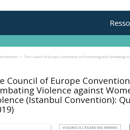
Resso
 des femmes
The Council of Europe Convention on Preventing and Combating Vi
e Council of Europe Convention
mbating Violence against Wom
olence (Istanbul Convention): 
019)
VIOLENCE À L'ÉGARD DES FEMMES