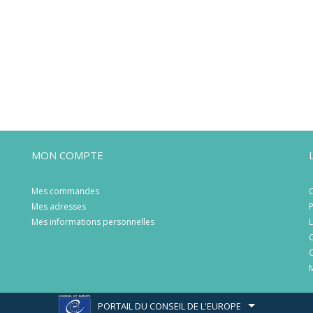
MON COMPTE
Mes commandes
C
Mes adresses
P
Mes informations personnelles
L
C
C
M
PORTAIL DU CONSEIL DE L'EUROPE