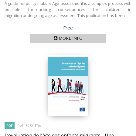
A guide for policy makers Age assessment is a complex process with
possible far-reaching consequences for children in
migration undergoing age assessment. This publication has been...
Price
Free
MORE INFO
PDF
Ref 139521FRA
L’évaluation de l’âge des enfants migrants - Une