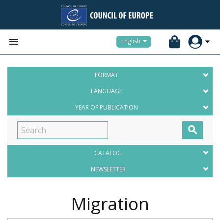


English
FORMAT
LANGUAGE
YEAR OF PUBLICATION

CATALOG
NEWSLETTER
Migration