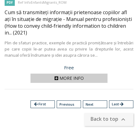
PDF
Ref InfoEnfantsMigrants_ROM
Cum să transmiteți informații prietenoase copiilor afl
ați în situație de migrație - Manual pentru profesioniști
(How to convey child-friendly information to children
in...
(2021)
Plin de sfaturi practice, exemple de practică promițătoare și întrebări
pe care copiii le-ar putea avea cu privire la drepturile lor, acest
manual oferă îndrumare și idei asupra cărora se...
Price
Free
MORE INFO
arrow_back
First
Last
arrow_forward
Previous
Next
Back to top
