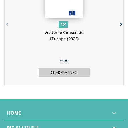
PDF
Visiter le Conseil de
l'Europe
(2023)
Price
Free
MORE INFO
HOME

MY ACCOUNT
