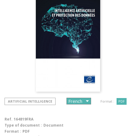
ARTIFICIAL INTELLIGENCE
Format :
PDF
Ref.
164819FRA
Type of document :
Document
Format :
PDF