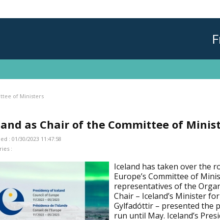
F
ttee of Ministers
land as Chair of the Committee of Minis
ed : 01/30/2023 11:47:58
ies :
Iceland has taken over the r
Europe’s Committee of Minis
representatives of the Orga
Chair – Iceland’s Minister fo
Gylfadóttir – presented the pr
run until May. Iceland’s Presi