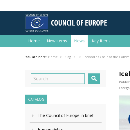
Home
New items
News
Key Items
You are here:
Home
Blog
Iceland as Chair of the Commi
Ice

Publish
Categor
CATALOG
The Council of Europe in brief
Human rights