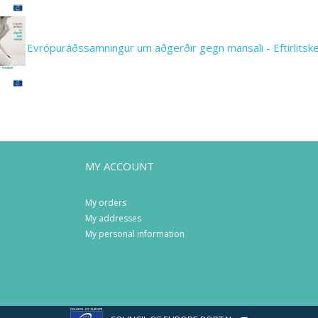
Evrópuráðssamningur um aðgerðir gegn mansali - Eftirlitske
MY ACCOUNT
My orders
My addresses
My personal information