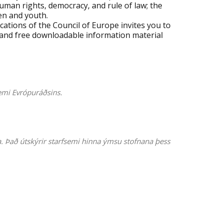
human rights, democracy, and rule of law; the
ren and youth.
tions of the Council of Europe invites you to
 and free downloadable information material
semi Evrópuráðsins.
. Það útskýrir starfsemi hinna ýmsu stofnana þess