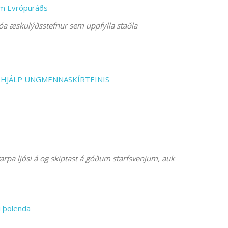
um Evrópuráðs
óa æskulýðsstefnur sem uppfylla staðla
HJÁLP UNGMENNASKÍRTEINIS
varpa ljósi á og skiptast á góðum starfsvenjum, auk
i þolenda