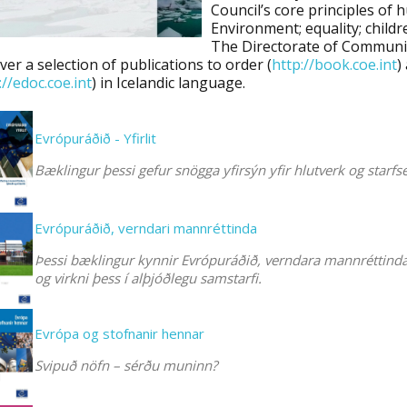
Council’s core principles of 
Environment; equality; child
The Directorate of Communica
ver a selection of publications to order (
http://book.coe.int
)
://edoc.coe.int
) in Icelandic language.
Evrópuráðið - Yfirlit
Bæklingur þessi gefur snögga yfirsýn yfir hlutverk og starf
Evrópuráðið, verndari mannréttinda
Þessi bæklingur kynnir Evrópuráðið, verndara mannréttinda
og virkni þess í alþjóðlegu samstarfi.
Evrópa og stofnanir hennar
Svipuð nöfn – sérðu muninn?