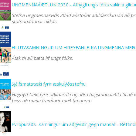
UNGMENNAÁÆTLUN 2030 - Athygli ungs fólks vakin á gild
Stefna ungmennasviðs 2030 aðstoðar aðildarríkin við að þr
stofnunarinnar okkar.
HLUTASAMNINGUR UM HREYFANLEIKA UNGMENNA MEÐ 
Átak til að bæta líf ungs fólks.
Sjálfsmatstæki fyrir æskulýðsstefnu
Hagnýtt tæki fyrir aðildarríki og aðra hagsmunaaðila til að 
þess að mæla framfarir með tímanum.
Evrópuráðs- samningur um aðgerðir gegn mansali - Réttind