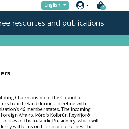

English
0
ree resources and publications
ters
otating Chairmanship of the Council of
ters from Ireland during a meeting with
nisation’s 46 member states. The incoming
r Foreign Affairs, Þórdís Kolbrún Reykfjörð
iorities of the Icelandic Presidency, which will
dency will focus on four main priorities: the