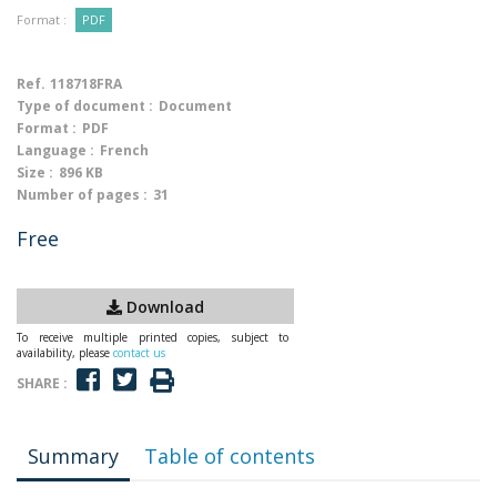
Format :
PDF
Ref.
118718FRA
Type of document :
Document
Format :
PDF
Language :
French
Size :
896 KB
Number of pages :
31
Free
Download
To receive multiple printed copies, subject to
availability, please
contact us
SHARE :
Summary
Table of contents