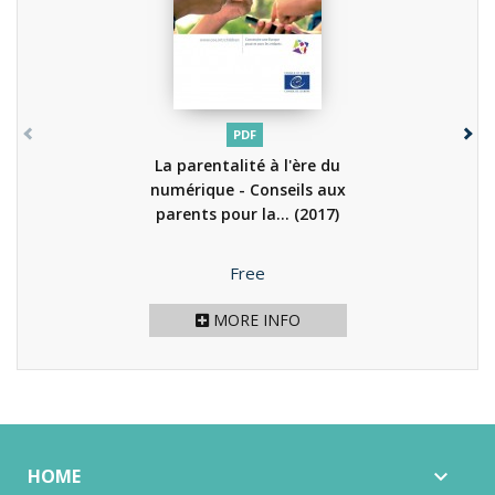
PDF
La parentalité à l'ère du
numérique - Conseils aux
parents pour la...
(2017)
Price
Free
MORE INFO
HOME
