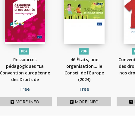
PDF
PDF
Ressources
46 États, une
Conven
pédagogiques "La
organisation… le
des dro
Convention européenne
Conseil de l'Europe
nos dro
des Droits de
(2024)
l'Homme...
(2013)
Price
Price
Free
Free
MORE INFO
MORE INFO