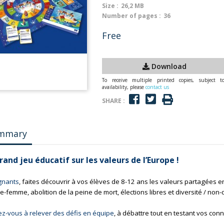
Size :
26,2 MB
Number of pages :
36
Free
Download
To receive multiple printed copies, subject t
availability, please
contact us
SHARE :
mmary
rand jeu éducatif sur les valeurs de l’Europe !
gnants
, faites découvrir à vos élèves de 8-12 ans les valeurs partagées en 
femme, abolition de la peine de mort, élections libres et diversité / non-d
z-vous à relever des défis en équipe
, à débattre tout en testant vos con