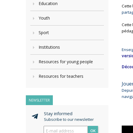
Education
Cette 
partag
Youth
Cette 
pédag
Sport
Institutions
Ensei
versi
Resources for young people
Décou
Resources for teachers
Jouer
Depu
naviga
NEWSLETTER
Stay informed
Subscribe to our newsletter
OK