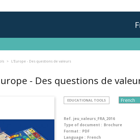
F
ols
L'Europe - Des questions de valeurs
Europe - Des questions de valeu
EDUCATIONAL TOOLS
Ref.
jeu_valeurs_FRA_2016
Type of document :
Brochure
Format :
PDF
Language :
French