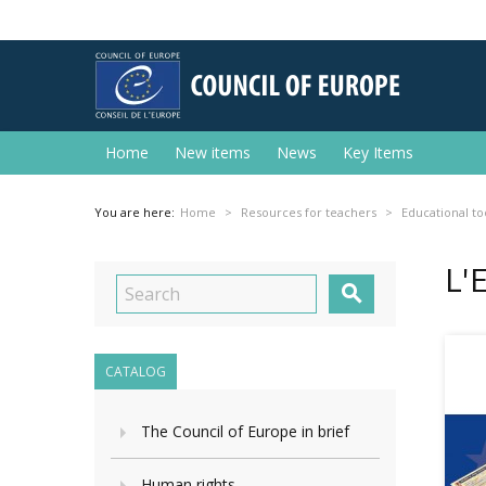
Home
New items
News
Key Items
You are here:
Home
Resources for teachers
Educational to
L'

CATALOG
The Council of Europe in brief
Human rights