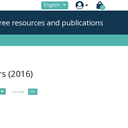

English
0
ree resources and publications
rs
(2016)
Format :
PDF