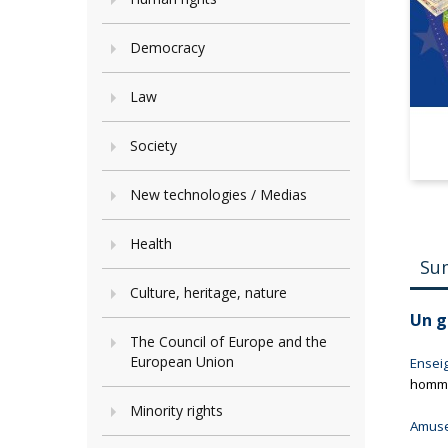
Democracy
Law
Society
New technologies / Medias
Health
Su
Culture, heritage, nature
Un g
The Council of Europe and the
European Union
Ensei
homme-
Minority rights
Amuse