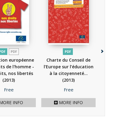
PDF
PDF
PDF
PDF
tion européenne
Charte du Conseil de
Dis, c'est quoi 
its de l'homme -
l’Europe sur l’éducation
sociale euro
its, nos libertés
à la citoyenneté...
(2014)
(2013)
(2013)
Price
Price
Price
Free
Free
Free
MORE INFO
MORE INFO
MORE I