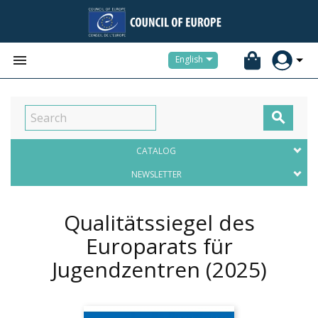


English

CATALOG
NEWSLETTER
Qualitätssiegel des
Europarats für
Jugendzentren
(2025)