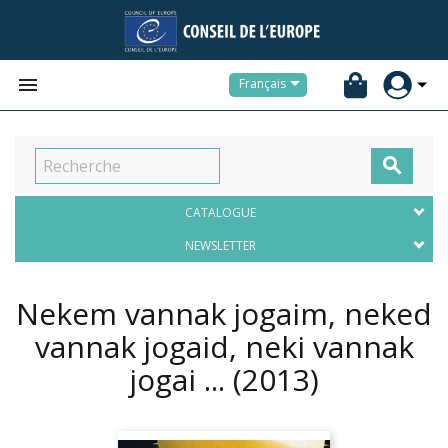


Français

CATALOGUE
NEWSLETTER
Nekem vannak jogaim, neked
vannak jogaid, neki vannak
jogai ...
(2013)