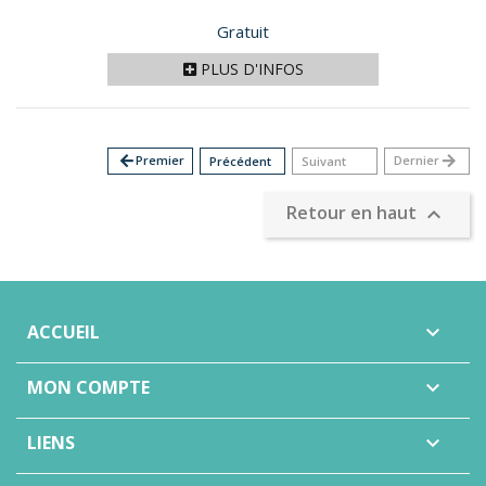
Prix
Gratuit
PLUS D'INFOS
arrow_back
Premier
Dernier
arrow_forward
Précédent
Suivant
Retour en haut

ACCUEIL

MON COMPTE

LIENS
