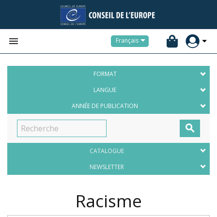


Français
FORMAT
LANGUE
ANNÉE DE PUBLICATION

CATALOGUE
NEWSLETTER
Racisme