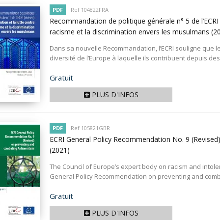
PDF
Ref 104822FRA
Recommandation de politique générale n° 5 de l’ECRI (r
racisme et la discrimination envers les musulmans
(2
Dans sa nouvelle Recommandation, l’ECRI souligne que le
diversité de l’Europe à laquelle ils contribuent depuis des 
Prix
Gratuit
PLUS D'INFOS
PDF
Ref 105821GBR
ECRI General Policy Recommendation No. 9 (Revised)
(2021)
The Council of Europe’s expert body on racism and intol
General Policy Recommendation on preventing and combati
Prix
Gratuit
PLUS D'INFOS