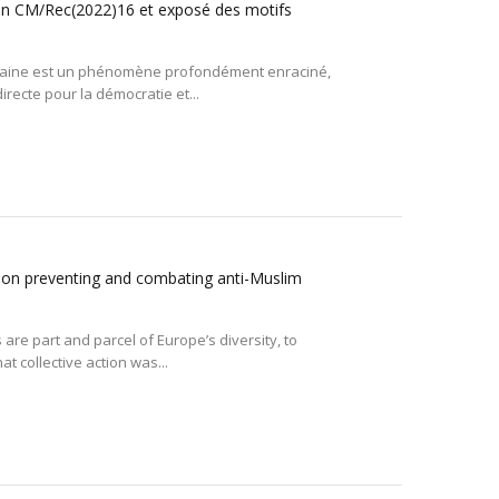
ion CM/Rec(2022)16 et exposé des motifs
 haine est un phénomène profondément enraciné,
recte pour la démocratie et...
 on preventing and combating anti-Muslim
re part and parcel of Europe’s diversity, to
t collective action was...