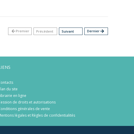
arrow_back
Premier
Dernier
arrow_forward
Précédent
Suivant
LIENS
ontacts
lan du site
ibrairie en ligne
ession de droits et autorisations
onditions générales de vente
entions légales et Règles de confidentialités