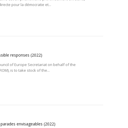
recte pour la démocratie et...
ssible responses
(2022)
uncil of Europe Secretariat on behalf of the
M), is to take stock of the...
, parades envisageables
(2022)