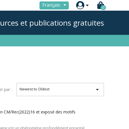

Français
0
urces et publications gratuites

Newest to Oldest
er par :
ion CM/Rec(2022)16 et exposé des motifs
 haine est un phénomène profondément enraciné,