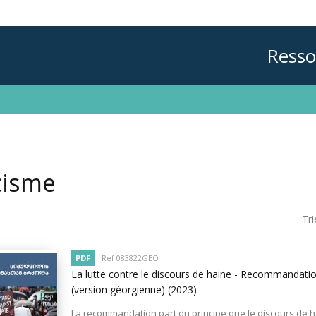
Resso
cisme
Tri
PDF
Ref 083822GEO
La lutte contre le discours de haine - Recommandat
(version géorgienne)
(2023)
La recommandation part du principe que le discours de