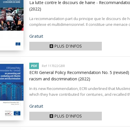
La lutte contre le discours de haine - Recommandat
(2022)
La recommandation part du principe que le discours de
complexe et multidimensionnel. Il constitue une menace di
Prix
Gratuit
PLUS D'INFOS
PDF
Ref 117022GBR
ECRI General Policy Recommendation No. 5 (revised)
racism and discrimination
(2022)
In its new Recommendation, ECRI underlined that Muslims a
which they have contributed for centuries, and recalled tha
Prix
Gratuit
PLUS D'INFOS