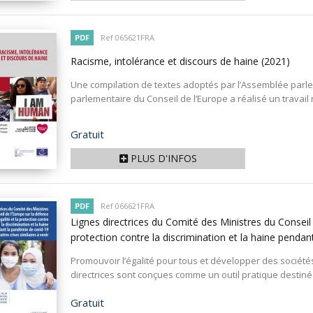
PDF
Ref 065621FRA
Racisme, intolérance et discours de haine
(2021)
Une compilation de textes adoptés par l’Assemblée parl
parlementaire du Conseil de l’Europe a réalisé un travail
Prix
Gratuit
PLUS D'INFOS
PDF
Ref 066621FRA
Lignes directrices du Comité des Ministres du Conseil d
protection contre la discrimination et la haine pendan
Promouvoir l’égalité pour tous et développer des sociétés
directrices sont conçues comme un outil pratique destiné
Prix
Gratuit