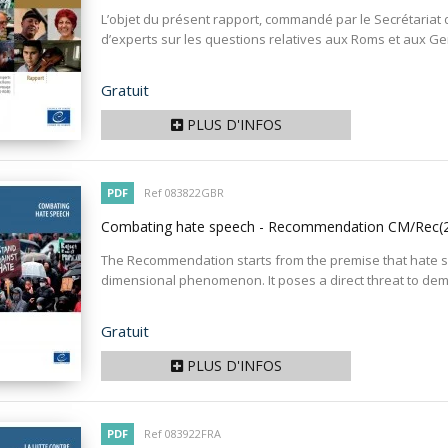
L’objet du présent rapport, commandé par le Secrétariat
d’experts sur les questions relatives aux Roms et aux Ge
Prix
Gratuit
PLUS D'INFOS
PDF
Ref 083822GBR
Combating hate speech - Recommendation CM/Rec
The Recommendation starts from the premise that hate s
dimensional phenomenon. It poses a direct threat to dem
Prix
Gratuit
PLUS D'INFOS
PDF
Ref 083922FRA