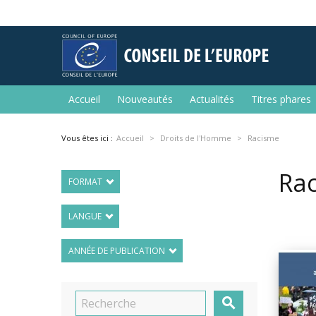
Accueil
Nouveautés
Actualités
Titres phares
Vous êtes ici :
Accueil
Droits de l'Homme
Racisme
Ra
FORMAT
LANGUE
ANNÉE DE PUBLICATION
