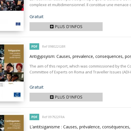
complexe et multidimensionnel. Il constitue une menace di
Prix
Gratuit
PLUS D'INFOS
PDF
Ref 098022GBR
Antigypsyism: Causes, prevalence, consequences, po
The aim of this report, which was commissioned by the Co
Committee of Experts on Roma and Traveller Issues (ADI-RO
Prix
Gratuit
PLUS D'INFOS
PDF
Ref 097922FRA
L’antitsiganisme : Causes, prévalence, conséquences