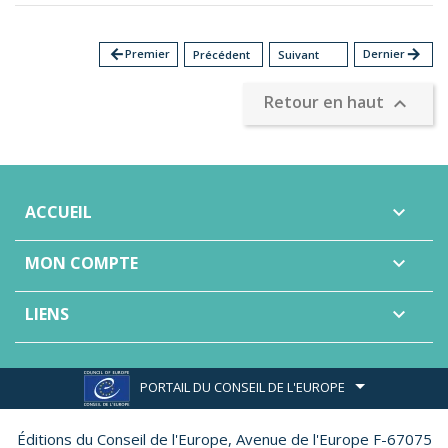
arrow_back
Premier
Dernier
arrow_forward
Précédent
Suivant
Retour en haut

ACCUEIL

MON COMPTE

LIENS

PORTAIL DU CONSEIL DE L'EUROPE
Éditions du Conseil de l'Europe,
Avenue de l'Europe F-67075