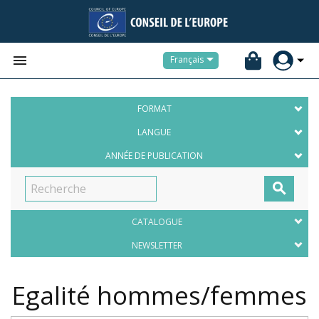


Français
FORMAT
LANGUE
ANNÉE DE PUBLICATION

CATALOGUE
NEWSLETTER
Egalité hommes/femmes