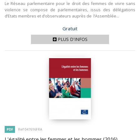
Le Réseau parlementaire pour le droit des femmes de vivre sans
violence se compose de parlementaires, issus des délégations
d’Etats membres et d’observateurs auprès de l’Assemblée...
Prix
Gratuit
PLUS D'INFOS
PDF
Ref 047616FRA
L'égalité entre les femmes et les hommes
(2016)