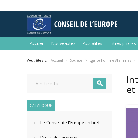
Accueil
Nouveautés
Actualités
Titres phares
Vous êtes ici :
Accueil
Société
Egalité hommes/femmes
In

et
CATALOGUE
Le Conseil de l'Europe en bref
Droits de l'homme