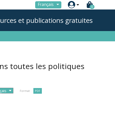

Français
0
urces et publications gratuites
ns toutes les politiques
Format :
PDF