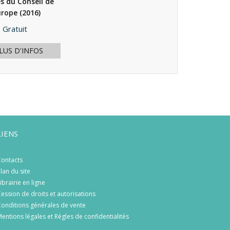
 du Conseil de
Europe
(2016)
Prix
Gratuit
LUS D'INFOS
LIENS
ontacts
lan du site
ibrairie en ligne
ession de droits et autorisations
onditions générales de vente
entions légales et Règles de confidentialités