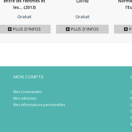
entre les femmes et
(2016)
Normes
les...
(2013)
l'
Prix
Prix
Gratuit
Gratuit
PLUS D'INFOS
PLUS D'INFOS
P
MON COMPTE
Mes commandes
C
Mes adresses
P
Mes informations personnelles
L
C
C
M