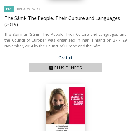
PDF
Ref 098915GBR
The Sámi- The People, Their Culture and Languages
(2015)
The Seminar “Sámi - The People, Their Culture and Languages and
the Council of Europe” was organised in Inari, Finland on 27 – 29
November, 2014 by the Council of Europe and the Sámi...
Prix
Gratuit
PLUS D'INFOS