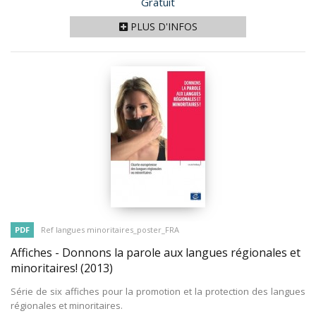
Prix
Gratuit
PLUS D'INFOS
PDF
Ref langues minoritaires_poster_FRA
Affiches - Donnons la parole aux langues régionales et
minoritaires!
(2013)
Série de six affiches pour la promotion et la protection des langues
régionales et minoritaires.