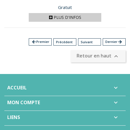
Prix
Gratuit
PLUS D'INFOS
arrow_back
Premier
Dernier
arrow_forward
Précédent
Suivant
Retour en haut

ACCUEIL

MON COMPTE

LIENS
