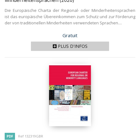
Minderheitensprachen
(2020)
Die Europäische Charta der Regional- oder Minderheitensprachen
ist das europäische Übereinkommen zum Schutz und zur Förderung
der von traditionellen Minderheiten verwendeten Sprachen....
Prix
Gratuit
PLUS D'INFOS
PDF
Ref 132319GBR