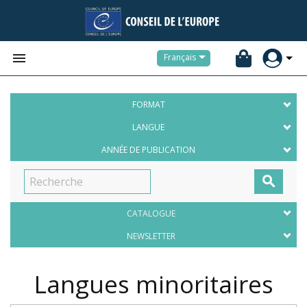


Français
FORMAT
LANGUE
ANNÉE DE PUBLICATION

CATALOGUE
NEWSLETTER
Langues minoritaires