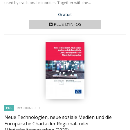
used by traditional minorities. Together with the...
Prix
Gratuit
PLUS D'INFOS
PDF
Ref 040020DEU
Neue Technologien, neue soziale Medien und die
Europäische Charta der Regional- oder