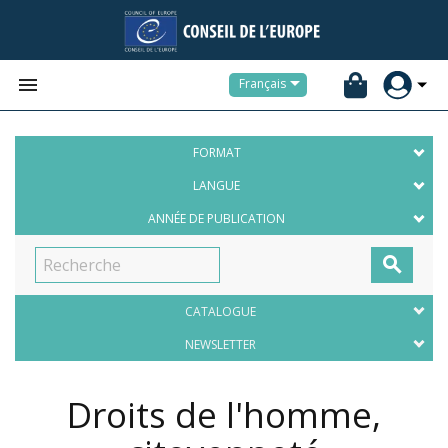


Français
FORMAT
LANGUE
ANNÉE DE PUBLICATION

CATALOGUE
NEWSLETTER
Droits de l'homme,