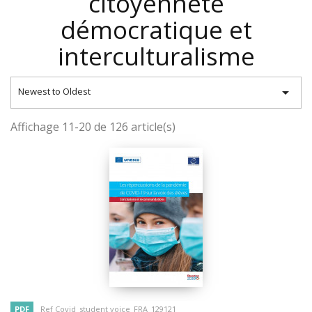
citoyenneté
démocratique et
interculturalisme

Newest to Oldest
Affichage 11-20 de 126 article(s)
PDF
Ref Covid_student voice_FRA_129121