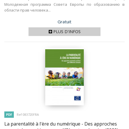
Молодежная программа Совета Европы по образованию в
области прав человека...
Prix
Gratuit
PLUS D'INFOS
PDF
Ref 083720FRA
La parentalité à l'ère du numérique - Des approches