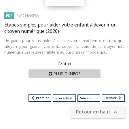
PDF
Ref 054620FRA
Étapes simples pour aider votre enfant à devenir un
citoyen numérique
(2020)
Un guide pour vous aider à utiliser votre expérience en tant que
citoyen pour guider vos enfants sur la voie de la citoyenneté
numérique Les jeunes habitent aujourd'hui un monde qui...
Prix
Gratuit
PLUS D'INFOS
arrow_back
Premier
Dernier
arrow_forward
Précédent
Suivant
Retour en haut
