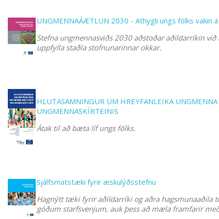
UNGMENNAÁÆTLUN 2030 - Athygli ungs fólks vakin á
Stefna ungmennasviðs 2030 aðstoðar aðildarríkin við
uppfylla staðla stofnunarinnar okkar.
HLUTASAMNINGUR UM HREYFANLEIKA UNGMENNA 
UNGMENNASKÍRTEINIS
Átak til að bæta líf ungs fólks.
Sjálfsmatstæki fyrir æskulýðsstefnu
Hagnýtt tæki fyrir aðildarríki og aðra hagsmunaaðila til
góðum starfsvenjum, auk þess að mæla framfarir me