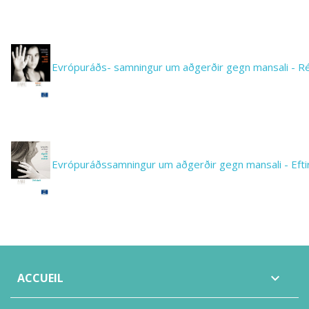
Evrópuráðs- samningur um aðgerðir gegn mansali - Ré
Evrópuráðssamningur um aðgerðir gegn mansali - Eftirl
ACCUEIL
