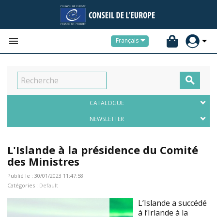


Français

CATALOGUE
NEWSLETTER
L'Islande à la présidence du Comité
des Ministres
Publié le : 30/01/2023 11:47:58
Catégories :
Default
L’Islande a succédé
à l’Irlande à la