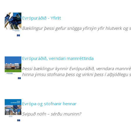
Evrópuráðið - Yfirlit
Bæklingur þessi gefur snögga yfirsýn yfir hlutverk og 
Evrópuráðið, verndari mannréttinda
Þessi bæklingur kynnir Evrópuráðið, verndara mannrét
hinna ýmsu stofnana þess og virkni þess í alþjóðlegu s
Evrópa og stofnanir hennar
Svipuð nöfn – sérðu muninn?