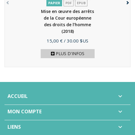
PAPIER
PDF
EPUB
Mise en œuvre des arrêts
de la Cour européenne
des droits de l’homme
(2018)
Prix
15,00 €
/ 30.00 $US
PLUS D'INFOS
ACCUEIL

MON COMPTE

LIENS
