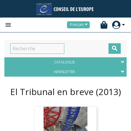


Français

CATALOGUE
NEWSLETTER
El Tribunal en breve
(2013)