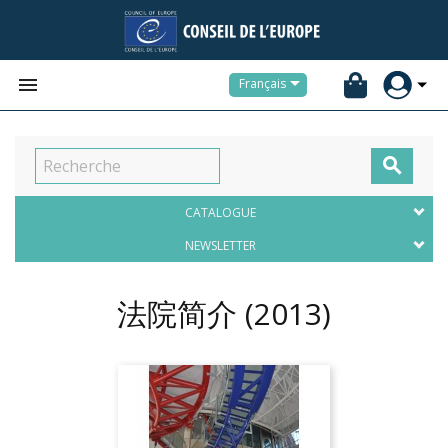


Français

CATALOGUE
NEWSLETTER
法院简介
(2013)