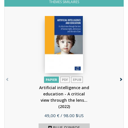
THÈMES SIMILAIRES
PAPIER
PDF
EPUB
Artificial intelligence and
education - A critical
view through the lens...
(2022)
Prix
49,00 €
/ 98.00 $US
PLUS D'INFOS