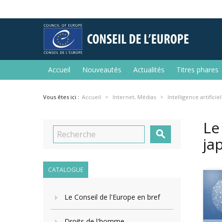
Accueil
Nouveautés
Actualités
Titres phares
Vous êtes ici :
Accueil
Internet, Médias
Intelligence artificiel
Le

ja
CATALOGUE
Le Conseil de l'Europe en bref
Droits de l'homme