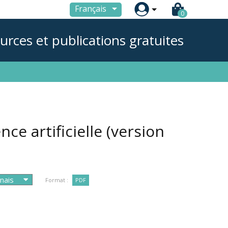

Français
0
urces et publications gratuites
nce artificielle (version
Format :
PDF