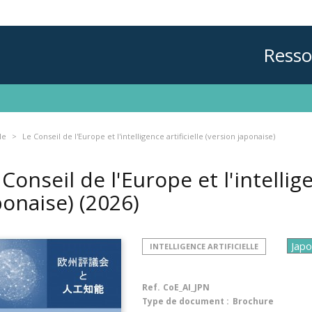
Resso
le
Le Conseil de l'Europe et l'intelligence artificielle (version japonaise)
 Conseil de l'Europe et l'intellige
ponaise)
(2026)
INTELLIGENCE ARTIFICIELLE
Ref.
CoE_AI_JPN
Type de document :
Brochure