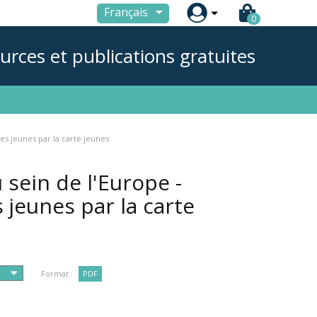

Français
0
urces et publications gratuites
des jeunes par la carte jeunes
 sein de l'Europe -
s jeunes par la carte
Format :
PDF