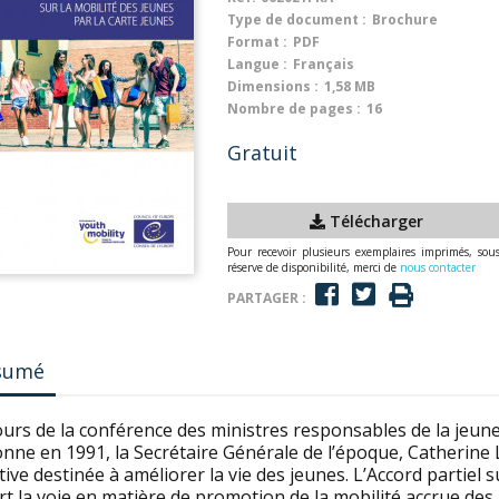
Type de document :
Brochure
Format :
PDF
Langue :
Français
Dimensions :
1,58 MB
Nombre de pages :
16
Gratuit
Télécharger
Pour recevoir plusieurs exemplaires imprimés, sou
réserve de disponibilité, merci de
nous contacter
PARTAGER :
sumé
urs de la conférence des ministres responsables de la jeune
nne en 1991, la Secrétaire Générale de l’époque, Catherine 
ative destinée à améliorer la vie des jeunes. L’Accord partiel 
t la voie en matière de promotion de la mobilité accrue des j