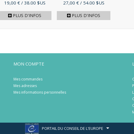
Prix
Prix
19,00 €
/ 38.00 $US
27,00 €
/ 54.00 $US
PLUS D'INFOS
PLUS D'INFOS
MON COMPTE
Mes commandes
C
Mes adresses
P
Mes informations personnelles
L
C
C
M
PORTAIL DU CONSEIL DE L'EUROPE