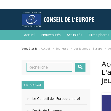
Accueil
Nouveautés
Actualités
Titres phares
Vous êtes ici :
Accueil
Jeunesse
Les jeunes en Europe
Ac
Ac

L'
je
CATALOGUE
Le Conseil de l'Europe en bref
Droits de l'homme