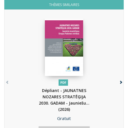
THÈMES SIMILAIRES
PDF
Dépliant - JAUNATNES
NOZARES STRATĒĢIJA
2030. GADAM - Jauniešu...
(2026)
Prix
Gratuit