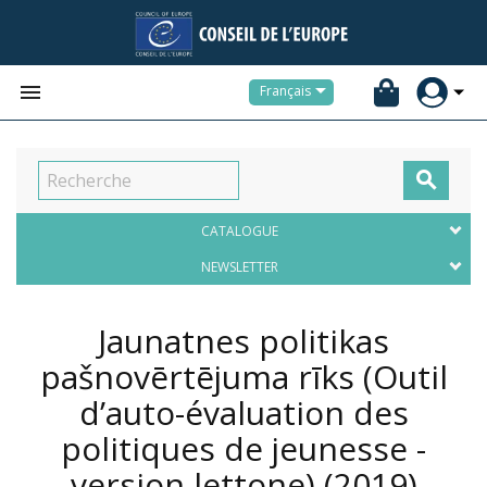


Français

CATALOGUE
NEWSLETTER
Jaunatnes politikas
pašnovērtējuma rīks (Outil
d’auto-évaluation des
politiques de jeunesse -
version lettone)
(2019)