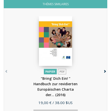
THÈMES SIMILAIRES
PAPIER
PDF
“Bring’ Dich Ein! ”
Handbuch zur revidierten
Europäischen Charta
der...
(2016)
Prix
19,00 €
/ 38.00 $US