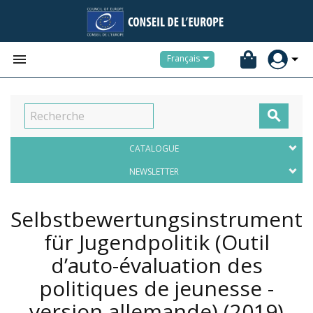


Français

CATALOGUE
NEWSLETTER
Selbstbewertungsinstrument
für Jugendpolitik (Outil
d’auto-évaluation des
politiques de jeunesse -
version allemande)
(2019)