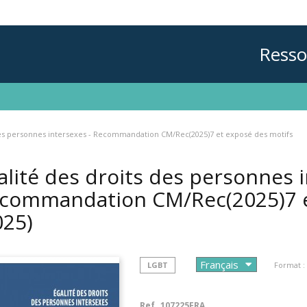
Resso
 des personnes intersexes - Recommandation CM/Rec(2025)7 et exposé des motifs
alité des droits des personnes i
commandation CM/Rec(2025)7 e
025)
LGBT
Format :
Ref.
107225FRA