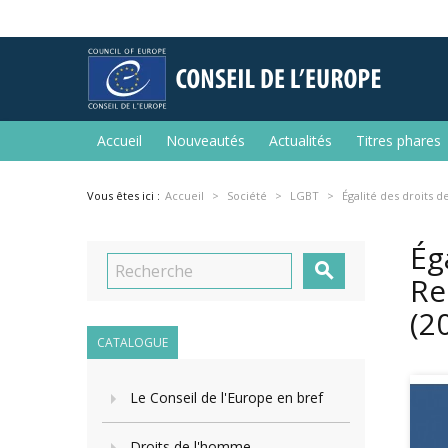
Accueil
Nouveautés
Actualités
Titres phares
Vous êtes ici :
Accueil
Société
LGBT
Égalité des droits
Ég

Re
(2
CATALOGUE
Le Conseil de l'Europe en bref
Droits de l'homme