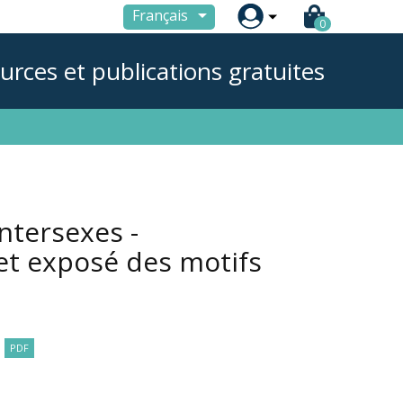

Français
0
urces et publications gratuites
ntersexes -
t exposé des motifs
PDF