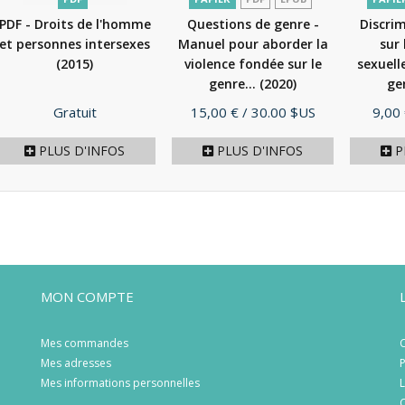
PDF - Droits de l'homme
Questions de genre -
Discri
et personnes intersexes
Manuel pour aborder la
sur 
(2015)
violence fondée sur le
sexuelle
genre...
(2020)
ge
Prix
Prix
Prix
Gratuit
15,00 €
/ 30.00 $US
9,00
PLUS D'INFOS
PLUS D'INFOS
P
MON COMPTE
Mes commandes
C
Mes adresses
P
Mes informations personnelles
L
C