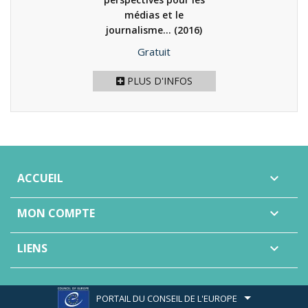
médias et le
journalisme...
(2016)
Prix
Gratuit
PLUS D'INFOS
ACCUEIL

MON COMPTE

LIENS

PORTAIL DU CONSEIL DE L'EUROPE