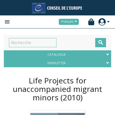


Français

CATALOGUE
NEWSLETTER
Life Projects for
unaccompanied migrant
minors
(2010)