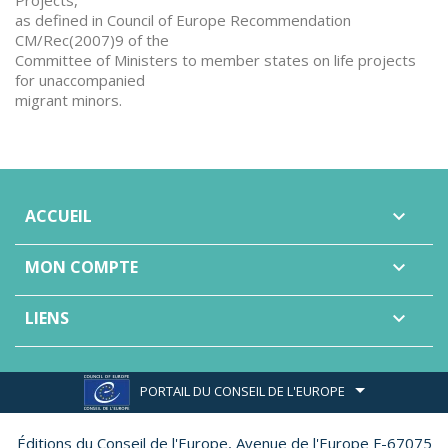
Projects,
as defined in Council of Europe Recommendation
CM/Rec(2007)9 of the
Committee of Ministers to member states on life projects
for unaccompanied
migrant minors.
ACCUEIL

MON COMPTE

LIENS

PORTAIL DU CONSEIL DE L'EUROPE
Éditions du Conseil de l'Europe,
Avenue de l'Europe F-67075