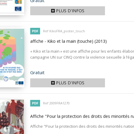
Prix
Gratuit
PLUS D'INFOS
PDF
Ref KikoFRA_poster_touch
affiche - Kiko et la main (touche)
(2013)
« Kiko et la main » est une affiche pour les enfants élabo
campagne UN sur CINQ contre la violence sexuelle à l’égar
Prix
Gratuit
PLUS D'INFOS
PDF
Ref 2009FRA1270
Affiche "Pour la protection des droits des minorités 
Affiche "Pour la protection des droits des minorités nati