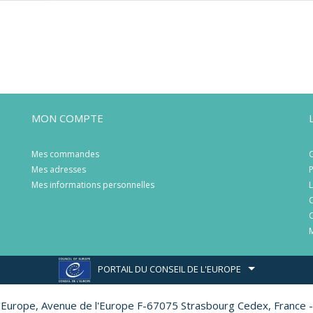
MON COMPTE
Mes commandes
C
Mes adresses
P
Mes informations personnelles
L
C
C
M
PORTAIL DU CONSEIL DE L'EUROPE
l'Europe,
Avenue de l'Europe F-67075 Strasbourg Cedex, France -