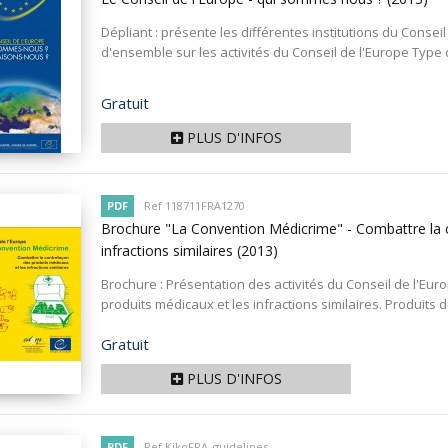
Dépliant : présente les différentes institutions du Consei
d'ensemble sur les activités du Conseil de l'Europe Type 
Prix
Gratuit
PLUS D'INFOS
PDF
Ref 118711FRA1270
Brochure "La Convention Médicrime" - Combattre la c
infractions similaires
(2013)
Brochure : Présentation des activités du Conseil de l'Eur
produits médicaux et les infractions similaires. Produits d
Prix
Gratuit
PLUS D'INFOS
PDF
Ref KikoFRA_guidelines