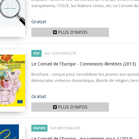
européenne, l'OSCE, les Nations Unies, etc. Le Conseil de.
Prix
Gratuit
PLUS D'INFOS
PDF
Ref 123315FRA1270
Le Conseil de l'Europe - Connexions illimitées
(2013)
Brochure : conçue pour sensibiliser les jeunes aux quest
démocratie, violence domestique, liberté de religion, terro
Prix
Gratuit
PLUS D'INFOS
PAPIER
Ref 69913FRA1270
Le Conseil de l'Europe - qui sommes nous ?
(2013)