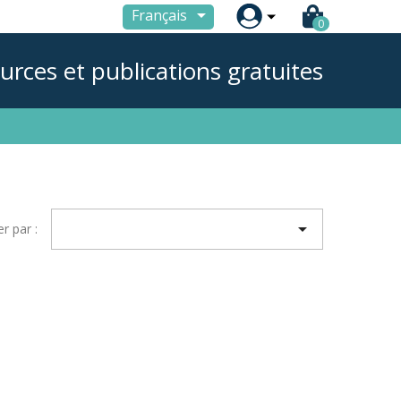

Français
0
urces et publications gratuites

er par :