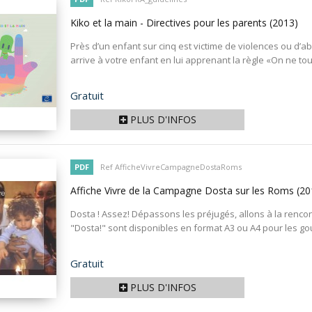
Kiko et la main - Directives pour les parents
(2013)
Près d’un enfant sur cinq est victime de violences ou d
arrive à votre enfant en lui apprenant la règle «On ne touc
Prix
Gratuit
PLUS D'INFOS
PDF
Ref AfficheVivreCampagneDostaRoms
Affiche Vivre de la Campagne Dosta sur les Roms
(20
Dosta ! Assez! Dépassons les préjugés, allons à la renc
"Dosta!" sont disponibles en format A3 ou A4 pour les g
Prix
Gratuit
PLUS D'INFOS