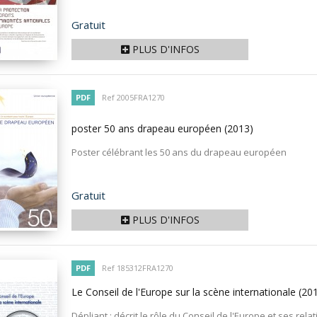
Prix
Gratuit
PLUS D'INFOS
PDF
Ref 2005FRA1270
poster 50 ans drapeau européen
(2013)
Poster célébrant les 50 ans du drapeau européen
Prix
Gratuit
PLUS D'INFOS
PDF
Ref 185312FRA1270
Le Conseil de l'Europe sur la scène internationale
(20
Dépliant : décrit le rôle du Conseil de l'Europe et ses rela