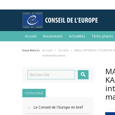
Accueil
Nouveautés
Actualités
Titres phares
Vous êtes ici
Accueil
Société
MALLI INTERKULTTUURISTA IN
:
mahdollisuutena
MA

KA
in
CATALOGUE
ma
Le Conseil de l'Europe en bref