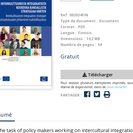
Ref.
002024FIN
Type de document :
Document
Format :
PDF
Langue :
Finnois
Dimensions :
14,2 MB
Nombre de pages :
54
Gratuit
Télécharger
Pour recevoir plusieurs exemplaires imprimés, sou
réserve de disponibilité, merci de
nous contacter
PARTAGER :
sumé
 the task of policy makers working on intercultural integration