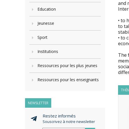
and m
Inter
Education
• to 
Jeunesse
to ta
stabi
Sport
• to 
econo
Institutions
The f
membe
Ressources pour les plus jeunes
soci
diffe
Ressources pour les enseignants
THÈM
NEWSLETTER
Restez informés
Souscrivez à notre newsletter