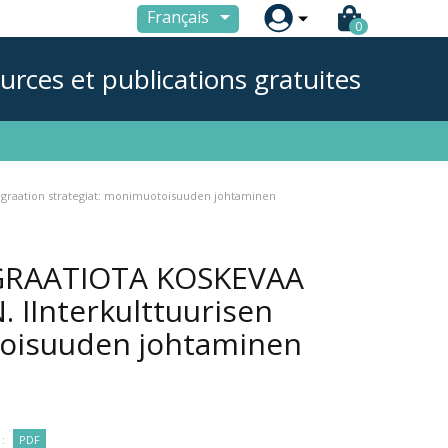

Français
0
urces et publications gratuites
raation strategiat: monimuotoisuuden johtaminen
GRAATIOTA KOSKEVAA
IInterkulttuurisen
toisuuden johtaminen
:
PDF