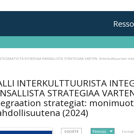
Resso
TEGRAATIOTA KOSKEVAA KANSALLISTA STRATEGIAA VARTEN. IInterkulttuurisen integ
LLI INTERKULTTUURISTA INTE
NSALLISTA STRATEGIAA VARTEN. 
tegraation strategiat: monimuo
hdollisuutena
(2024)
SOCIÉTÉ
Format 