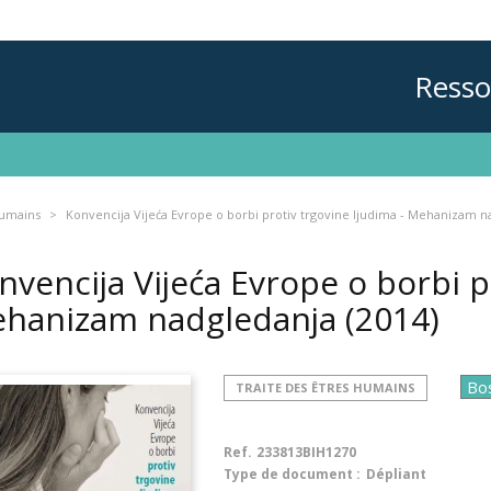
Resso
humains
Konvencija Vijeća Evrope o borbi protiv trgovine ljudima - Mehanizam n
nvencija Vijeća Evrope o borbi p
hanizam nadgledanja
(2014)
TRAITE DES ÊTRES HUMAINS
Ref.
233813BIH1270
Type de document :
Dépliant