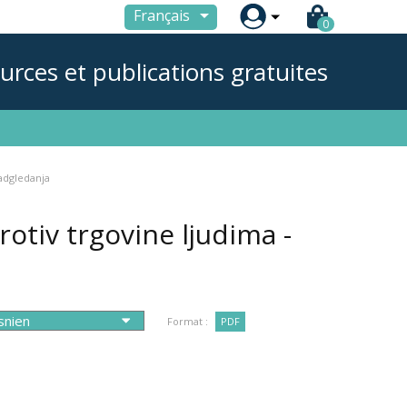

Français
0
urces et publications gratuites
adgledanja
rotiv trgovine ljudima -
Format :
PDF