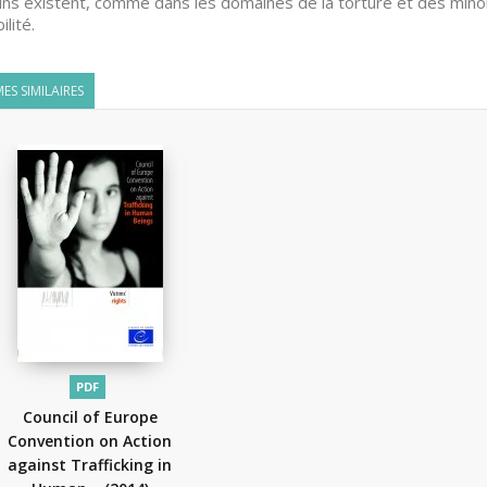
ns existent, comme dans les domaines de la torture et des mino
ilité.
ES SIMILAIRES
PDF
Council of Europe
Convention on Action
against Trafficking in