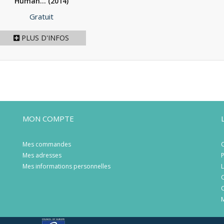
Human...
(2014)
Prix
Gratuit
PLUS D'INFOS
MON COMPTE
Mes commandes
C
Mes adresses
P
Mes informations personnelles
L
C
C
M