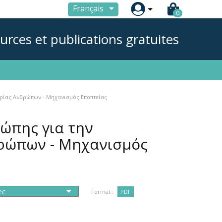

Français
0
urces et publications gratuites
ρίας Ανθρώπων - Μηχανισμός Εποπτείας
ώπης για την
ρώπων - Μηχανισμός
Format :
PDF