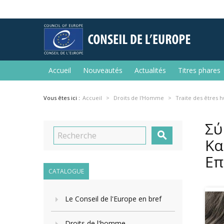
Accueil
Nouveautés
Actualités
Titres phares
Vous êtes ici :
Accueil
Droits de l'Homme
Traite des êtres 
Σύ

Κα
Επ
CATALOGUE
Le Conseil de l'Europe en bref
Droits de l'homme