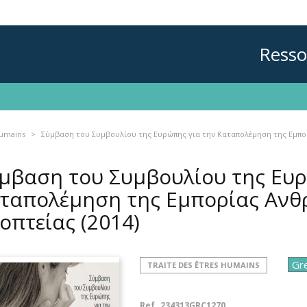
Resso
humains
Σύμβαση του Συμβουλίου της Ευρώπης για την Καταπολέμηση της Εμπο
μβαση του Συμβουλίου της Ευρ
ταπολέμηση της Εμπορίας Ανθ
οπτείας
(2014)
TRAITE DES ÊTRES HUMAINS
Ref.
234313GRC1270