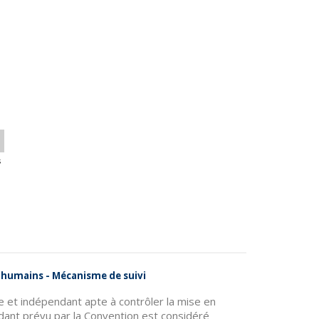
s
es humains - Mécanisme de suivi
e et indépendant apte à contrôler la mise en
dant prévu par la Convention est considéré