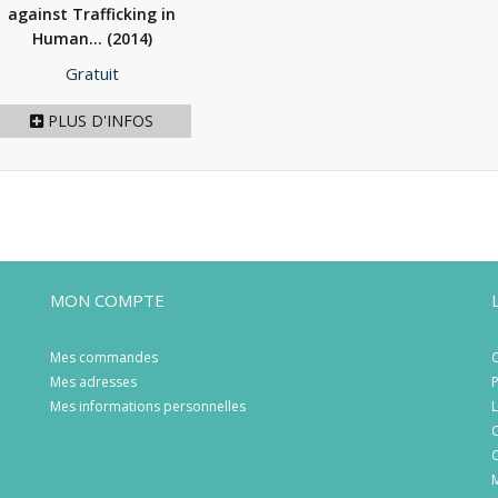
against Trafficking in
Human...
(2014)
Prix
Gratuit
PLUS D'INFOS
MON COMPTE
Mes commandes
C
Mes adresses
P
Mes informations personnelles
L
C
C
M