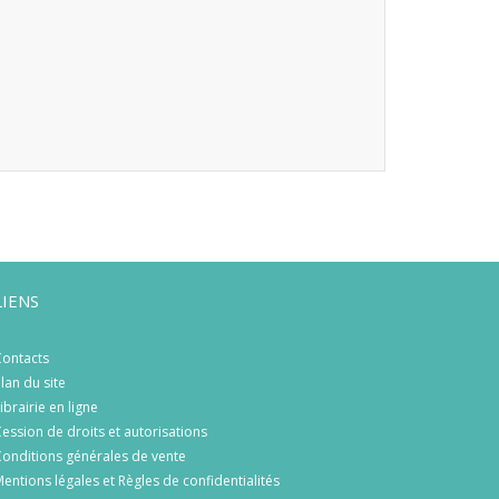
LIENS
ontacts
lan du site
ibrairie en ligne
ession de droits et autorisations
onditions générales de vente
entions légales et Règles de confidentialités