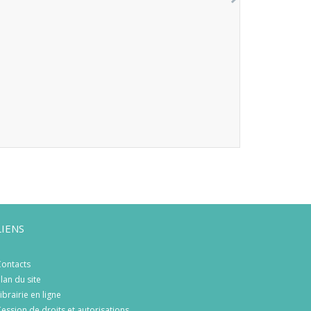
LIENS
ontacts
lan du site
ibrairie en ligne
ession de droits et autorisations