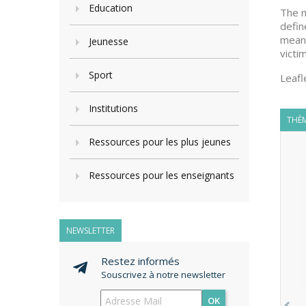
Education
The m
defin
means
Jeunesse
victi
Sport
Leafl
Institutions
THÈM
Ressources pour les plus jeunes
Ressources pour les enseignants
NEWSLETTER
Restez informés
Souscrivez à notre newsletter
OK