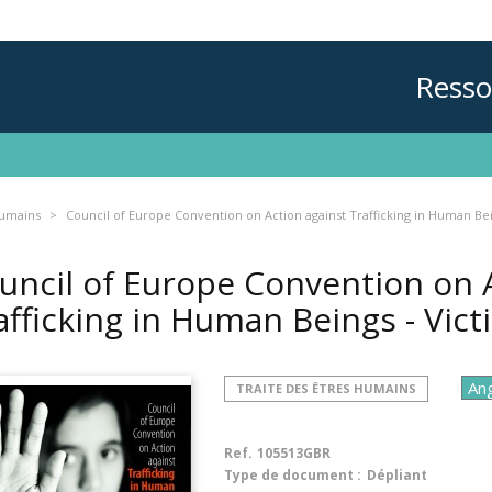
Resso
humains
Council of Europe Convention on Action against Trafficking in Human Bein
uncil of Europe Convention on 
afficking in Human Beings - Vict
TRAITE DES ÊTRES HUMAINS
Ref.
105513GBR
Type de document :
Dépliant