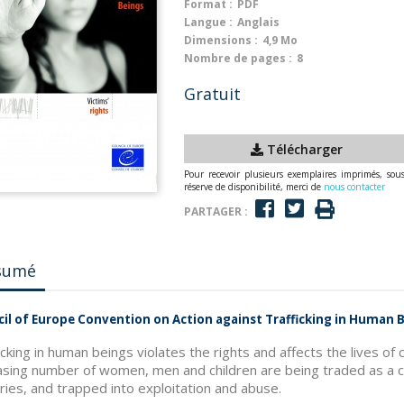
Format :
PDF
Langue :
Anglais
Dimensions :
4,9 Mo
Nombre de pages :
8
Gratuit
Télécharger
Pour recevoir plusieurs exemplaires imprimés, sou
réserve de disponibilité, merci de
nous contacter
PARTAGER :
sumé
il of Europe Convention on Action against Trafficking in Human B
icking in human beings violates the rights and affects the lives o
asing number of women, men and children are being traded as a 
ries, and trapped into exploitation and abuse.