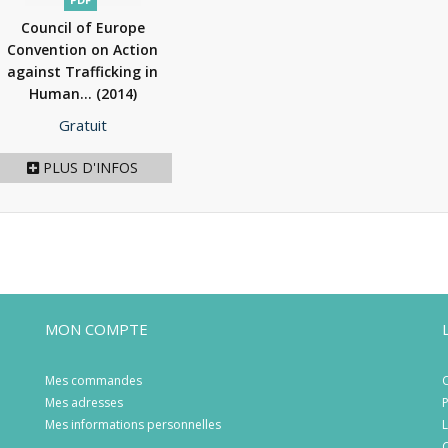
Council of Europe
Convention on Action
against Trafficking in
Human...
(2014)
Prix
Gratuit
PLUS D'INFOS
MON COMPTE
Mes commandes
C
Mes adresses
P
Mes informations personnelles
L
C