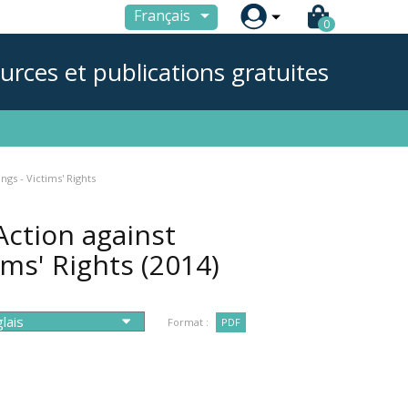

Français
0
urces et publications gratuites
gs - Victims' Rights
Action against
ims' Rights
(2014)
Format :
PDF