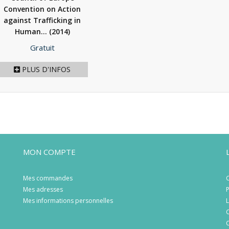
Convention on Action
against Trafficking in
Human...
(2014)
Prix
Gratuit
PLUS D'INFOS
MON COMPTE
Mes commandes
C
Mes adresses
P
Mes informations personnelles
L
C
C