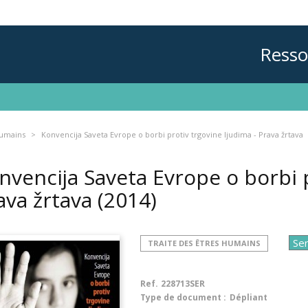
Resso
humains
Konvencija Saveta Evrope o borbi protiv trgovine ljudima - Prava žrtava
nvencija Saveta Evrope o borbi p
ava žrtava
(2014)
TRAITE DES ÊTRES HUMAINS
Ref.
228713SER
Type de document :
Dépliant