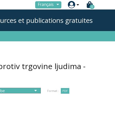

Français
0
urces et publications gratuites
rotiv trgovine ljudima -
Format :
PDF