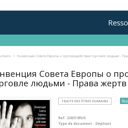
Resso
humains
Конвенция Совета Европы о противодействии торговле людьми - Пра
нвенция Совета Европы о пр
рговле людьми - Права жерт
TRAITE DES ÊTRES HUMAINS
Ref.
228313RUS
Type de document :
Dépliant