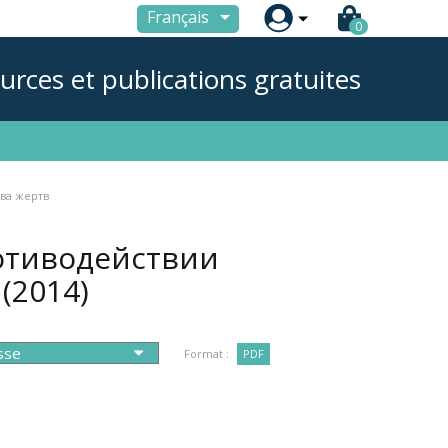

Français
0
urces et publications gratuites
ва жертв
отиводействии
в
(2014)
Format :
PDF