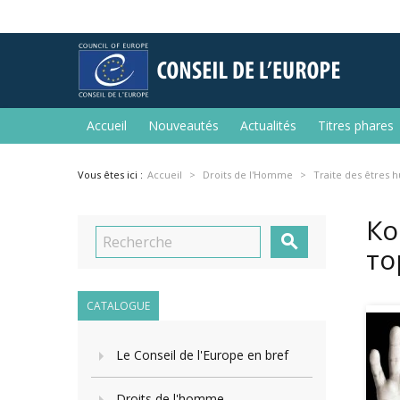
Accueil
Nouveautés
Actualités
Titres phares
Vous êtes ici :
Accueil
Droits de l'Homme
Traite des êtres 
Ко

то
CATALOGUE
Le Conseil de l'Europe en bref
Droits de l'homme