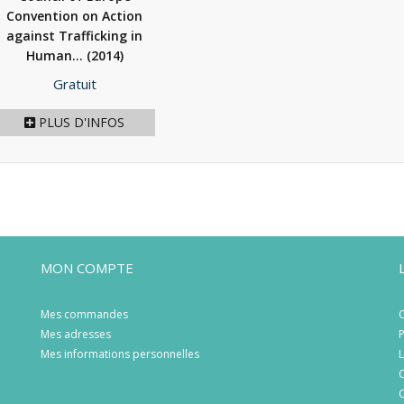
Convention on Action
against Trafficking in
Human...
(2014)
Prix
Gratuit
PLUS D'INFOS
MON COMPTE
Mes commandes
C
Mes adresses
P
Mes informations personnelles
L
C
C