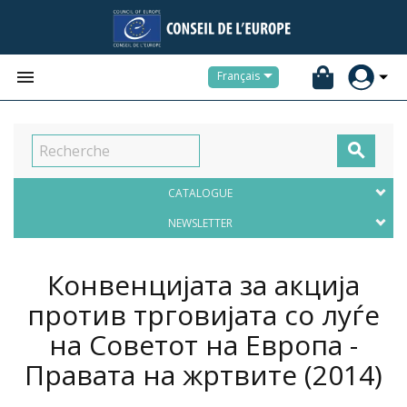


Français

CATALOGUE
NEWSLETTER
Конвенцијата за акција
против трговијата со луѓе
на Советот на Европа -
Правата на жртвите
(2014)