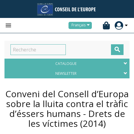


Français

CATALOGUE
NEWSLETTER
Conveni del Consell d’Europa
sobre la lluita contra el tràfic
d’éssers humans - Drets de
les víctimes
(2014)