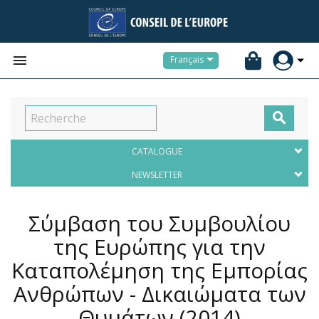


Français

CATALOGUE
NEWSLETTER
Σύμβαση του Συμβουλίου
της Ευρώπης για την
Καταπολέμηση της Εμπορίας
Ανθρώπων - Δικαιώματα των
Θυμάτων
(2014)