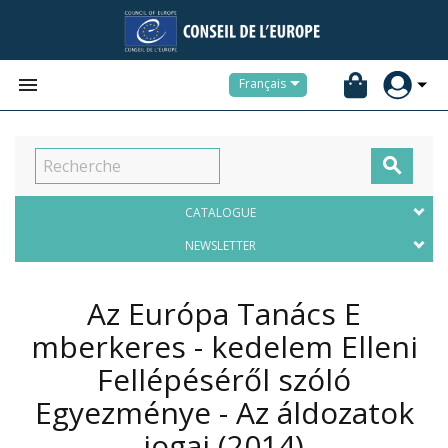


Français

CATALOGUE
NEWSLETTER
Az Európa Tanács E
mberkeres - kedelem Elleni
Fellépéséről szóló
Egyezménye - Az áldozatok
jogai
(2014)