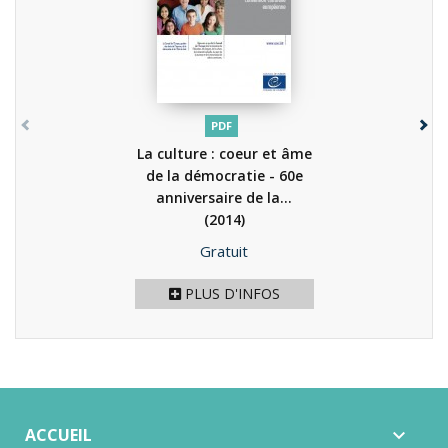
PDF
La culture : coeur et âme
de la démocratie - 60e
anniversaire de la...
(2014)
Prix
Gratuit
PLUS D'INFOS
ACCUEIL
