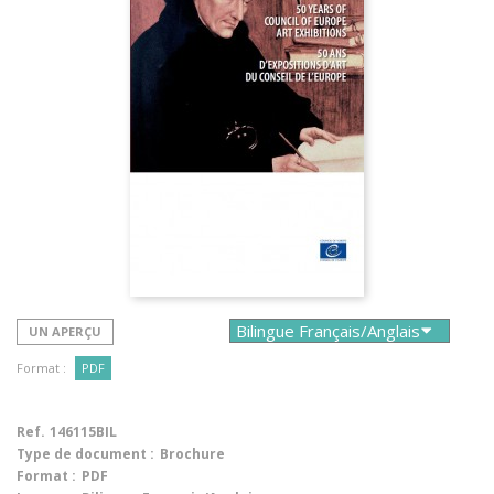
UN APERÇU
Format :
PDF
Ref.
146115BIL
Type de document :
Brochure
Format :
PDF