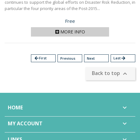
continues to support the global efforts on Disaster Risk Reduction, in
particular the four priority areas of the Post-2015...
Price
Free
MORE INFO
arrow_back
First
Last
arrow_forward
Previous
Next
Back to top

HOME

MY ACCOUNT

LINKS
