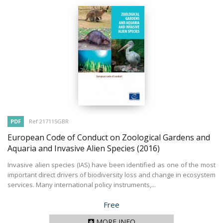
PDF
Ref 217115GBR
European Code of Conduct on Zoological Gardens and
Aquaria and Invasive Alien Species
(2016)
Invasive alien species (IAS) have been identified as one of the most
important direct drivers of biodiversity loss and change in ecosystem
services. Many international policy instruments,...
Price
Free
MORE INFO