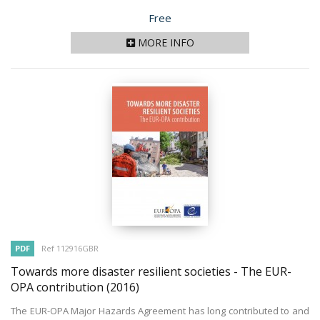
Price
Free
MORE INFO
PDF
Ref 112916GBR
Towards more disaster resilient societies - The EUR-
OPA contribution
(2016)
The EUR-OPA Major Hazards Agreement has long contributed to and