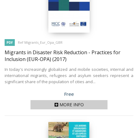
PDF
Ref Migrants_Eur_Opa_GBR
Migrants in Disaster Risk Reduction - Practices for
Inclusion (EUR-OPA)
(2017)
In today's increasingly globalized and mobile societies, internal and
international migrants, refugees and asylum seekers represent a
significant share of the population of cities and...
Price
Free
MORE INFO