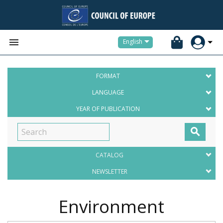


English
FORMAT
LANGUAGE
YEAR OF PUBLICATION

CATALOG
NEWSLETTER
Environment